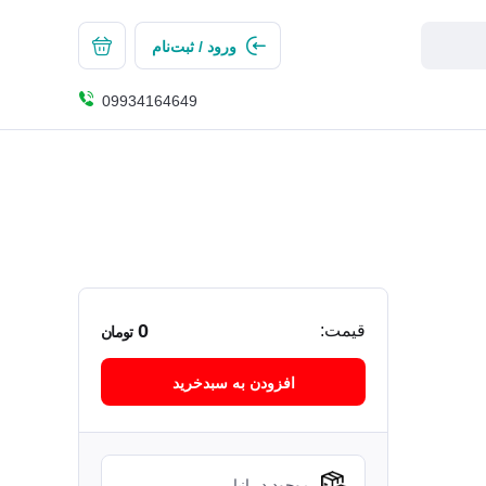
ورود / ثبت‌نام
09934164649
0
قیمت:
تومان
افزودن به سبدخرید
موجود در انبار