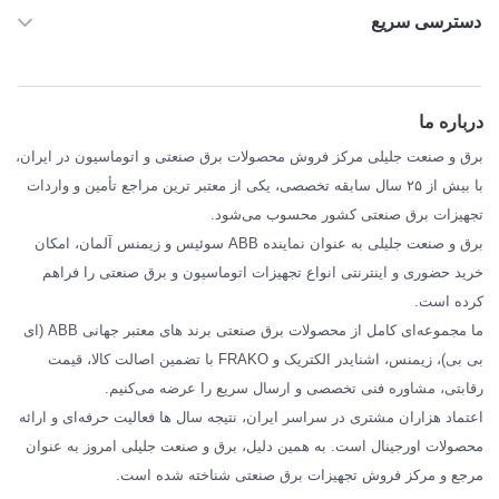
دسترسی سریع
خانه
ABB
درباره ما
SIEMENS
برق و صنعت جلیلی مرکز فروش محصولات برق صنعتی و اتوماسیون در ایران،
SCHNEIDER
با بیش از ۲۵ سال سابقه تخصصی، یکی از معتبر ترین مراجع تأمین و واردات
تجهیزات برق صنعتی کشور محسوب می‌شود.
فراکو FRAKO
برق و صنعت جلیلی به عنوان نماینده ABB سوئیس و زیمنس آلمان، امکان
درباره ما
خرید حضوری و اینترنتی انواع تجهیزات اتوماسیون و برق صنعتی را فراهم
مقالات تخصصی برق صنعتی
کرده است.
ما مجموعه‌ای کامل از محصولات برق صنعتی برند های معتبر جهانی ABB (ای
بی بی)، زیمنس، اشنایدر الکتریک و FRAKO با تضمین اصالت کالا، قیمت
رقابتی، مشاوره فنی تخصصی و ارسال سریع را عرضه می‌کنیم.
اعتماد هزاران مشتری در سراسر ایران، نتیجه سال ها فعالیت حرفه‌ای و ارائه
محصولات اورجینال است. به همین دلیل، برق و صنعت جلیلی امروز به عنوان
مرجع و مرکز فروش تجهیزات برق صنعتی شناخته شده است.