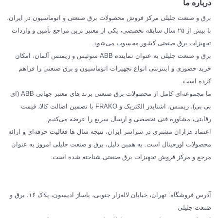
درباره ما
SIEMENS
برق و صنعت جلیلی مرکز فروش محصولات برق صنعتی و اتوماسیون در ایران،
SCHNEIDER
با بیش از ۲۵ سال سابقه تخصصی، یکی از معتبر ترین مراجع تأمین و واردات
تجهیزات برق صنعتی کشور محسوب می‌شود.
فراکو FRAKO
برق و صنعت جلیلی به عنوان نماینده ABB سوئیس و زیمنس آلمان، امکان
درباره ما
خرید حضوری و اینترنتی انواع تجهیزات اتوماسیون و برق صنعتی را فراهم
مقالات تخصصی برق صنعتی
کرده است.
ما مجموعه‌ای کامل از محصولات برق صنعتی برند های معتبر جهانی ABB (ای
بی بی)، زیمنس، اشنایدر الکتریک و FRAKO با تضمین اصالت کالا، قیمت
رقابتی، مشاوره فنی تخصصی و ارسال سریع را عرضه می‌کنیم.
اعتماد هزاران مشتری در سراسر ایران، نتیجه سال ها فعالیت حرفه‌ای و ارائه
محصولات اورجینال است. به همین دلیل، برق و صنعت جلیلی امروز به عنوان
مرجع و مرکز فروش تجهیزات برق صنعتی شناخته شده است.
آدرس فروشگاه: تهران، خیابان لاله‌زار جنوبی، پاساژ ادیسون، پلاک ۱۶، برق و
صنعت جلیلی