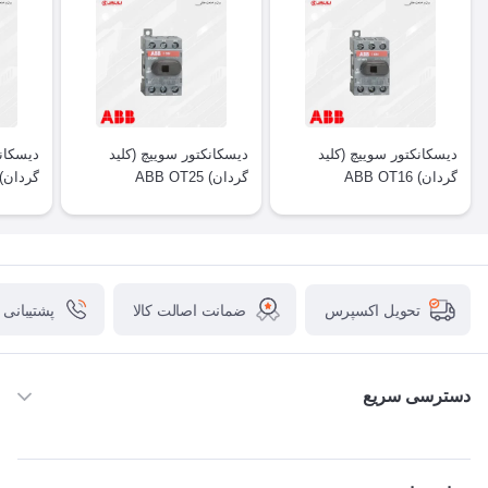
دیسکانکتور سوییچ (کلید
دیسکانکتور سوییچ (کلید
دیسکانک
گردان) ABB OT16
گردان) ABB OT25
گردان) BB OT40
ضمانت اصالت کالا
پشتیبانی
تحویل اکسپرس
دسترسی سریع
خانه
ABB