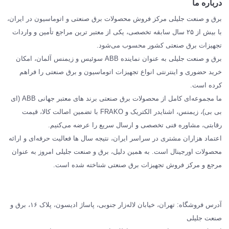
درباره ما
SIEMENS
برق و صنعت جلیلی مرکز فروش محصولات برق صنعتی و اتوماسیون در ایران،
SCHNEIDER
با بیش از ۲۵ سال سابقه تخصصی، یکی از معتبر ترین مراجع تأمین و واردات
تجهیزات برق صنعتی کشور محسوب می‌شود.
فراکو FRAKO
برق و صنعت جلیلی به عنوان نماینده ABB سوئیس و زیمنس آلمان، امکان
درباره ما
خرید حضوری و اینترنتی انواع تجهیزات اتوماسیون و برق صنعتی را فراهم
مقالات تخصصی برق صنعتی
کرده است.
ما مجموعه‌ای کامل از محصولات برق صنعتی برند های معتبر جهانی ABB (ای
بی بی)، زیمنس، اشنایدر الکتریک و FRAKO با تضمین اصالت کالا، قیمت
رقابتی، مشاوره فنی تخصصی و ارسال سریع را عرضه می‌کنیم.
اعتماد هزاران مشتری در سراسر ایران، نتیجه سال ها فعالیت حرفه‌ای و ارائه
محصولات اورجینال است. به همین دلیل، برق و صنعت جلیلی امروز به عنوان
مرجع و مرکز فروش تجهیزات برق صنعتی شناخته شده است.
آدرس فروشگاه: تهران، خیابان لاله‌زار جنوبی، پاساژ ادیسون، پلاک ۱۶، برق و
صنعت جلیلی