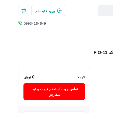
ورود / ثبت‌نام
09934164649
0
قیمت:
تومان
تماس جهت استعلام قیمت و ثبت
سفارش