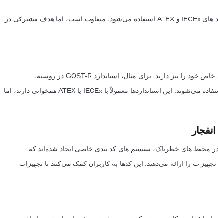
این سیستم در مقایسه با سیستم زون بندی (Zone) که در استاندارد های IECEx و ATEX استفاده می‌شود، متفاوت است، اما هدف مشترکی در
علاوه بر استاندارد های ذکر شده، کشور های مختلف استاندار دهای خاص خود را نیز دارند. برای مثال، استاندارد GOST-R در روسیه،
INMETRO در برزیل، و CCC در چین برای تجهیزات ضد انفجار استفاده می‌شوند. این استانداردها معمولاً با IECEx یا ATEX همخوانی دارند، اما
نفجار
 در محیط‌ های خطرناک، سیستم های کد بندی خاصی ایجاد شده‌اند که
زات را ارائه می‌دهند. این کدها به کاربران کمک می‌کنند تا تجهیزات