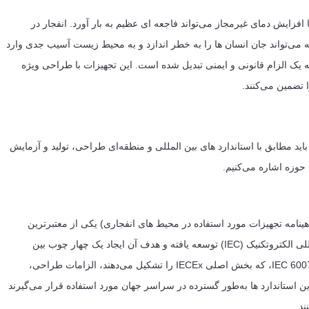
زایش دمای غیرمجاز می‌تواند فاجعه ای عظیم به بار آورد. انفجار در
ه می‌تواند جان انسان ها را به خطر اندازد و به محیط زیست آسیب جدی وارد
هیزات Ex در بسیاری از کشورها به یک الزام قانونی و ایمنی تبدیل شده است. این تجهیزات با طراحی ویژه
 تضمین می‌کنند.
باید مطابق با استاندارد های بین المللی و منطقه‌ای طراحی، تولید و آزمایش
 حوزه اشاره می‌کنیم.
ور گواهینامه تجهیزات مورد استفاده در محیط های انفجاری) یکی از معتبرترین
استاندارد های جهانی است. این استاندارد توسط کمیسیون بین المللی الکتروتکنیک (IEC) توسعه یافته و هدف آن ایجاد یک چهار چوب بین
المللی برای تأیید ایمنی تجهیزات Ex است. استاندارد های سری IEC 60079، که بخش اصلی IECEx را تشکیل می‌دهند، الزامات طراحی،
استاندارد ها به‌طور گسترده در سراسر جهان مورد استفاده قرار می‌گیرند
د.