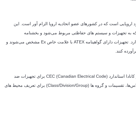
ف Atmosphères Explosibles) یک استاندارد اروپایی است که در کشورهای عضو اتحادیه اروپا الزام‌ آور است. این
اندارد شامل دو بخشنامه اصلی است: بخشنامه 2014/34/EU که به تجهیزات و سیستم های حفاظتی مربوط می‌شود و بخشنامه
1999/92/EC که بر ایمنی کارکنان در محیط های خطرناک تمرکز دارد. تجهیزات دارای گواهینامه ATEX با علامت خاص Ex مشخص می‌شوند و
آورده کنند.
در ایالات متحده، استاندارد NEC (National Electrical Code) و در کانادا استاندارد CEC (Canadian Electrical Code) برای تجهیزات ضد
انفجار استفاده می‌شوند. این استاندارد ها از سیستم طبقه بندی کلاس‌ها، تقسیمات و گروه ها (Class/Division/Group) برای تعریف محیط های