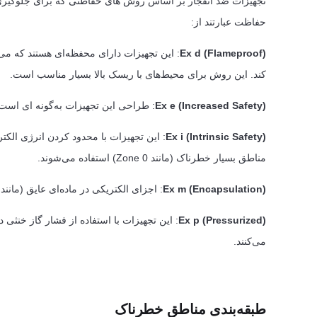
تجهیزات ضد انفجار بر اساس روش های حفاظتی که برای جلوگیری از 
حفاظت عبارتند از:
Ex d (Flameproof)
: این تجهیزات دارای محفظه‌ای هستند که می‌
کند. این روش برای محیط‌های با ریسک بالا بسیار مناسب است.
Ex e (Increased Safety)
: طراحی این تجهیزات به‌گونه ای است 
Ex i (Intrinsic Safety)
: این تجهیزات با محدود کردن انرژی الکتر
مناطق بسیار خطرناک (مانند Zone 0) استفاده می‌شوند.
Ex m (Encapsulation)
: اجزای الکتریکی در ماده‌ای عایق (مان
Ex p (Pressurized)
: این تجهیزات با استفاده از فشار گاز خنثی
می‌کنند.
طبقه‌بندی مناطق خطرناک