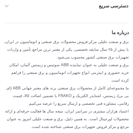
دسترسی سریع
خانه
ABB
درباره ما
SIEMENS
برق و صنعت جلیلی مرکز فروش محصولات برق صنعتی و اتوماسیون در ایران،
SCHNEIDER
با بیش از ۲۵ سال سابقه تخصصی، یکی از معتبر ترین مراجع تأمین و واردات
تجهیزات برق صنعتی کشور محسوب می‌شود.
فراکو FRAKO
برق و صنعت جلیلی به عنوان نماینده ABB سوئیس و زیمنس آلمان، امکان
درباره ما
خرید حضوری و اینترنتی انواع تجهیزات اتوماسیون و برق صنعتی را فراهم
مقالات تخصصی برق صنعتی
کرده است.
ما مجموعه‌ای کامل از محصولات برق صنعتی برند های معتبر جهانی ABB (ای
بی بی)، زیمنس، اشنایدر الکتریک و FRAKO با تضمین اصالت کالا، قیمت
رقابتی، مشاوره فنی تخصصی و ارسال سریع را عرضه می‌کنیم.
اعتماد هزاران مشتری در سراسر ایران، نتیجه سال ها فعالیت حرفه‌ای و ارائه
محصولات اورجینال است. به همین دلیل، برق و صنعت جلیلی امروز به عنوان
مرجع و مرکز فروش تجهیزات برق صنعتی شناخته شده است.