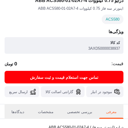
درایو 0.75 کیلووات ABB ACS580-01-02A7-4
اینورتر سه فاز 0.75 کیلووات ABB ACS580-01-02A7-4
ACS580
ویژگی‌ها
کد کالا
3AXD50000038937
0
قیمت:
تومان
تماس جهت استعلام قیمت و ثبت سفارش
موجود در انبار
گارانتی اصالت کالا
ارسال سریع
معرفی
بررسی تخصصی
مشخصات
دیدگاه‌ها
درایو (اینورتر سه فاز) ABB ACS580-01-02A7-4