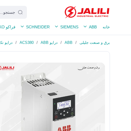
خانه
ABB
SIEMENS
SCHNEIDER
فراکو FRAKO
برق و صنعت جلیلی
/
ABB
/
درایو ABB
/
ACS380
/
درایو تکفاز 1.5 کیلووات 