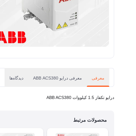
معرفی
معرفی درایو ABB ACS380
دیدگاه‌ها
درایو تکفاز 1.5 کیلووات ABB ACS380
محصولات مرتبط