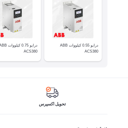
درایو 0.55 کیلووات ABB
درایو 0.75 کیلووات B
ACS380
ACS380
تحویل اکسپرس