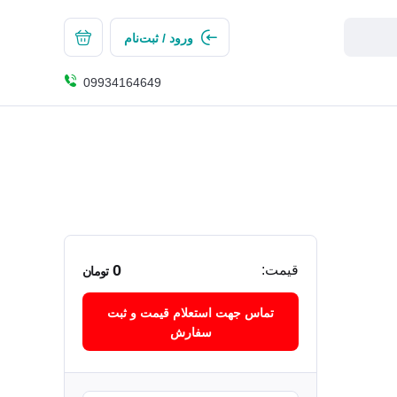
ورود / ثبت‌نام
09934164649
0
قیمت:
تومان
تماس جهت استعلام قیمت و ثبت
سفارش