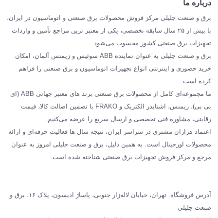
درباره ما
SIEMENS
برق و صنعت جلیلی مرکز فروش محصولات برق صنعتی و اتوماسیون در ایران،
SCHNEIDER
با بیش از ۲۵ سال سابقه تخصصی، یکی از معتبر ترین مراجع تأمین و واردات
تجهیزات برق صنعتی کشور محسوب می‌شود.
فراکو FRAKO
برق و صنعت جلیلی به عنوان نماینده ABB سوئیس و زیمنس آلمان، امکان
درباره ما
خرید حضوری و اینترنتی انواع تجهیزات اتوماسیون و برق صنعتی را فراهم
مقالات تخصصی برق صنعتی
کرده است.
ما مجموعه‌ای کامل از محصولات برق صنعتی برند های معتبر جهانی ABB (ای
بی بی)، زیمنس، اشنایدر الکتریک و FRAKO با تضمین اصالت کالا، قیمت
رقابتی، مشاوره فنی تخصصی و ارسال سریع را عرضه می‌کنیم.
اعتماد هزاران مشتری در سراسر ایران، نتیجه سال ها فعالیت حرفه‌ای و ارائه
محصولات اورجینال است. به همین دلیل، برق و صنعت جلیلی امروز به عنوان
مرجع و مرکز فروش تجهیزات برق صنعتی شناخته شده است.
آدرس فروشگاه: تهران، خیابان لاله‌زار جنوبی، پاساژ ادیسون، پلاک ۱۶، برق و
صنعت جلیلی