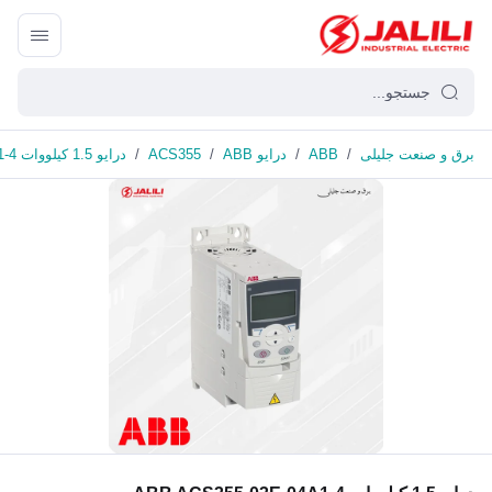
برق و صنعت جلیلی
/
ABB
/
درایو ABB
/
ACS355
/
درایو 1.5 کیلووات ABB ACS355-03E-04A1-4