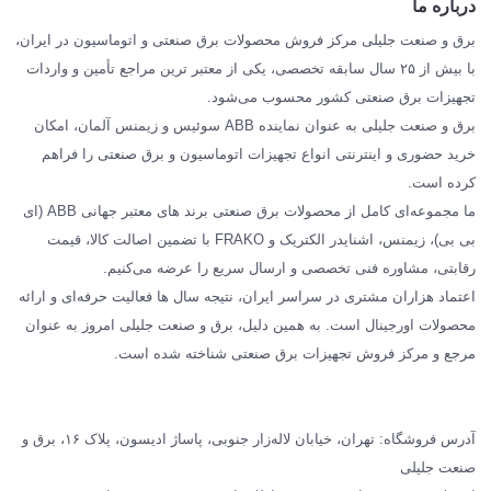
درباره ما
SIEMENS
برق و صنعت جلیلی مرکز فروش محصولات برق صنعتی و اتوماسیون در ایران،
SCHNEIDER
با بیش از ۲۵ سال سابقه تخصصی، یکی از معتبر ترین مراجع تأمین و واردات
تجهیزات برق صنعتی کشور محسوب می‌شود.
فراکو FRAKO
برق و صنعت جلیلی به عنوان نماینده ABB سوئیس و زیمنس آلمان، امکان
درباره ما
خرید حضوری و اینترنتی انواع تجهیزات اتوماسیون و برق صنعتی را فراهم
مقالات تخصصی برق صنعتی
کرده است.
ما مجموعه‌ای کامل از محصولات برق صنعتی برند های معتبر جهانی ABB (ای
بی بی)، زیمنس، اشنایدر الکتریک و FRAKO با تضمین اصالت کالا، قیمت
رقابتی، مشاوره فنی تخصصی و ارسال سریع را عرضه می‌کنیم.
اعتماد هزاران مشتری در سراسر ایران، نتیجه سال ها فعالیت حرفه‌ای و ارائه
محصولات اورجینال است. به همین دلیل، برق و صنعت جلیلی امروز به عنوان
مرجع و مرکز فروش تجهیزات برق صنعتی شناخته شده است.
آدرس فروشگاه: تهران، خیابان لاله‌زار جنوبی، پاساژ ادیسون، پلاک ۱۶، برق و
صنعت جلیلی