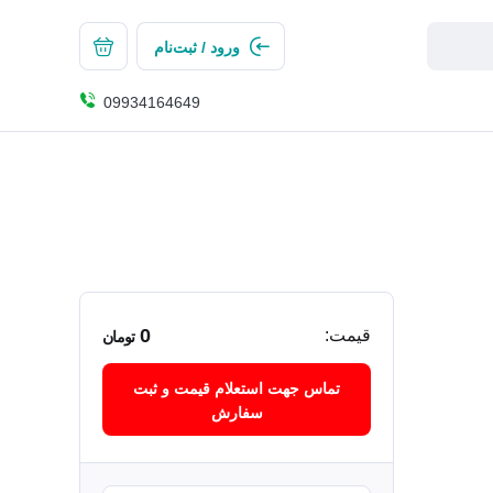
ورود / ثبت‌نام
09934164649
0
قیمت:
تومان
تماس جهت استعلام قیمت و ثبت
سفارش