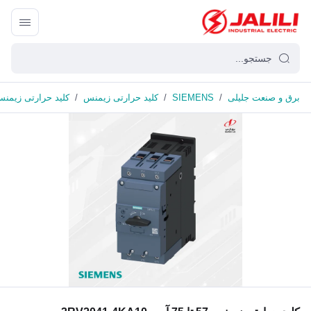
برق و صنعت جلیلی
/
SIEMENS
/
کلید حرارتی زیمنس
/
کلید حرارتی زیمنس 57 تا 75 آمپر 041-4KA10