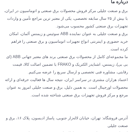
درباره ما
SIEMENS
برق و صنعت جلیلی مرکز فروش محصولات برق صنعتی و اتوماسیون در ایران،
SCHNEIDER
با بیش از ۲۵ سال سابقه تخصصی، یکی از معتبر ترین مراجع تأمین و واردات
تجهیزات برق صنعتی کشور محسوب می‌شود.
فراکو FRAKO
برق و صنعت جلیلی به عنوان نماینده ABB سوئیس و زیمنس آلمان، امکان
درباره ما
خرید حضوری و اینترنتی انواع تجهیزات اتوماسیون و برق صنعتی را فراهم
مقالات تخصصی برق صنعتی
کرده است.
ما مجموعه‌ای کامل از محصولات برق صنعتی برند های معتبر جهانی ABB (ای
بی بی)، زیمنس، اشنایدر الکتریک و FRAKO با تضمین اصالت کالا، قیمت
رقابتی، مشاوره فنی تخصصی و ارسال سریع را عرضه می‌کنیم.
اعتماد هزاران مشتری در سراسر ایران، نتیجه سال ها فعالیت حرفه‌ای و ارائه
محصولات اورجینال است. به همین دلیل، برق و صنعت جلیلی امروز به عنوان
مرجع و مرکز فروش تجهیزات برق صنعتی شناخته شده است.
آدرس فروشگاه: تهران، خیابان لاله‌زار جنوبی، پاساژ ادیسون، پلاک ۱۶، برق و
صنعت جلیلی