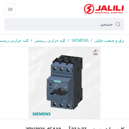
برق و صنعت جلیلی
/
SIEMENS
/
کلید حرارتی زیمنس
/
کلید حرارتی زیمنس 27 تا 32 آمپر 021-4EA10