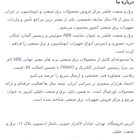
درباره ما
SIEMENS
برق و صنعت جلیلی مرکز فروش محصولات برق صنعتی و اتوماسیون در ایران،
SCHNEIDER
با بیش از ۲۵ سال سابقه تخصصی، یکی از معتبر ترین مراجع تأمین و واردات
تجهیزات برق صنعتی کشور محسوب می‌شود.
فراکو FRAKO
برق و صنعت جلیلی به عنوان نماینده ABB سوئیس و زیمنس آلمان، امکان
درباره ما
خرید حضوری و اینترنتی انواع تجهیزات اتوماسیون و برق صنعتی را فراهم
مقالات تخصصی برق صنعتی
کرده است.
ما مجموعه‌ای کامل از محصولات برق صنعتی برند های معتبر جهانی ABB (ای
بی بی)، زیمنس، اشنایدر الکتریک و FRAKO با تضمین اصالت کالا، قیمت
رقابتی، مشاوره فنی تخصصی و ارسال سریع را عرضه می‌کنیم.
اعتماد هزاران مشتری در سراسر ایران، نتیجه سال ها فعالیت حرفه‌ای و ارائه
محصولات اورجینال است. به همین دلیل، برق و صنعت جلیلی امروز به عنوان
مرجع و مرکز فروش تجهیزات برق صنعتی شناخته شده است.
آدرس فروشگاه: تهران، خیابان لاله‌زار جنوبی، پاساژ ادیسون، پلاک ۱۶، برق و
صنعت جلیلی