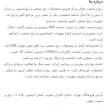
درباره ما
SIEMENS
برق و صنعت جلیلی مرکز فروش محصولات برق صنعتی و اتوماسیون در ایران،
SCHNEIDER
با بیش از ۲۵ سال سابقه تخصصی، یکی از معتبر ترین مراجع تأمین و واردات
تجهیزات برق صنعتی کشور محسوب می‌شود.
فراکو FRAKO
برق و صنعت جلیلی به عنوان نماینده ABB سوئیس و زیمنس آلمان، امکان
درباره ما
خرید حضوری و اینترنتی انواع تجهیزات اتوماسیون و برق صنعتی را فراهم
مقالات تخصصی برق صنعتی
کرده است.
ما مجموعه‌ای کامل از محصولات برق صنعتی برند های معتبر جهانی ABB (ای
بی بی)، زیمنس، اشنایدر الکتریک و FRAKO با تضمین اصالت کالا، قیمت
رقابتی، مشاوره فنی تخصصی و ارسال سریع را عرضه می‌کنیم.
اعتماد هزاران مشتری در سراسر ایران، نتیجه سال ها فعالیت حرفه‌ای و ارائه
محصولات اورجینال است. به همین دلیل، برق و صنعت جلیلی امروز به عنوان
مرجع و مرکز فروش تجهیزات برق صنعتی شناخته شده است.
آدرس فروشگاه: تهران، خیابان لاله‌زار جنوبی، پاساژ ادیسون، پلاک ۱۶، برق و
صنعت جلیلی