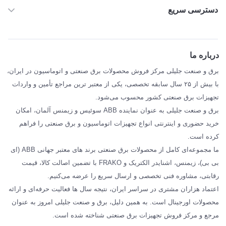
دسترسی سریع
خانه
ABB
درباره ما
SIEMENS
برق و صنعت جلیلی مرکز فروش محصولات برق صنعتی و اتوماسیون در ایران،
SCHNEIDER
با بیش از ۲۵ سال سابقه تخصصی، یکی از معتبر ترین مراجع تأمین و واردات
تجهیزات برق صنعتی کشور محسوب می‌شود.
فراکو FRAKO
برق و صنعت جلیلی به عنوان نماینده ABB سوئیس و زیمنس آلمان، امکان
درباره ما
خرید حضوری و اینترنتی انواع تجهیزات اتوماسیون و برق صنعتی را فراهم
مقالات تخصصی برق صنعتی
کرده است.
ما مجموعه‌ای کامل از محصولات برق صنعتی برند های معتبر جهانی ABB (ای
بی بی)، زیمنس، اشنایدر الکتریک و FRAKO با تضمین اصالت کالا، قیمت
رقابتی، مشاوره فنی تخصصی و ارسال سریع را عرضه می‌کنیم.
اعتماد هزاران مشتری در سراسر ایران، نتیجه سال ها فعالیت حرفه‌ای و ارائه
محصولات اورجینال است. به همین دلیل، برق و صنعت جلیلی امروز به عنوان
مرجع و مرکز فروش تجهیزات برق صنعتی شناخته شده است.