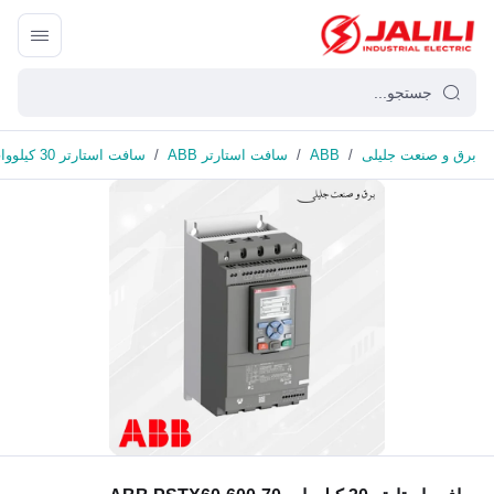
برق و صنعت جلیلی
/
ABB
/
سافت استارتر ABB
/
سافت استارتر 30 کیلووات ABB PSTX60-600-70