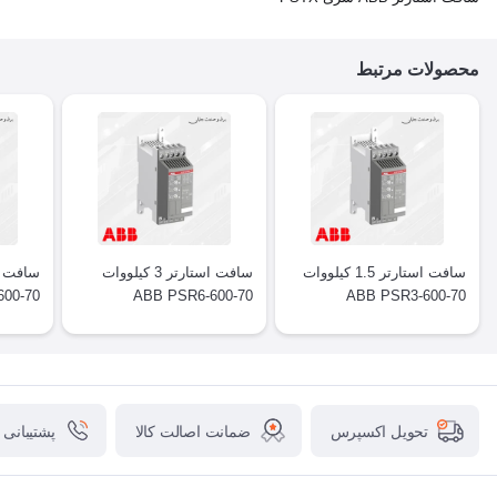
محصولات مرتبط
سافت استارتر 1.5 کیلووات
سافت استارتر 3 کیلووات
00-70
ABB PSR6-600-70
ABB PSR3-600-70
ضمانت اصالت کالا
پشتیبانی
تحویل اکسپرس