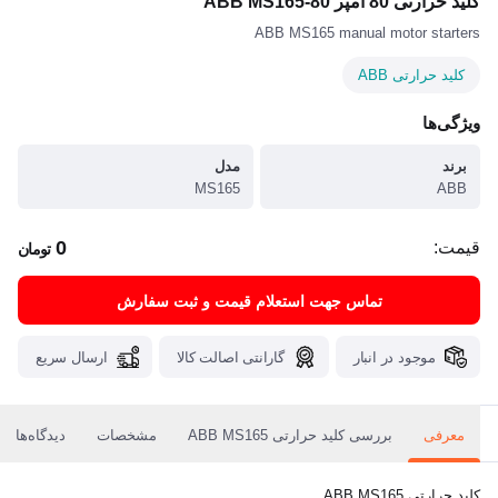
کلید حرارتی 80 آمپر ABB MS165-80
ABB MS165 manual motor starters
کلید حرارتی ABB
ویژگی‌ها
برند
مدل
MS165
ABB
0
قیمت:
تومان
تماس جهت استعلام قیمت و ثبت سفارش
موجود در انبار
گارانتی اصالت کالا
ارسال سریع
معرفی
بررسی کلید حرارتی ABB MS165
مشخصات
دیدگاه‌ها
کلید حرارتی ABB MS165