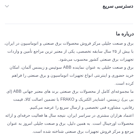
دسترسی سریع
خانه
ABB
درباره ما
SIEMENS
برق و صنعت جلیلی مرکز فروش محصولات برق صنعتی و اتوماسیون در ایران،
SCHNEIDER
با بیش از ۲۵ سال سابقه تخصصی، یکی از معتبر ترین مراجع تأمین و واردات
تجهیزات برق صنعتی کشور محسوب می‌شود.
فراکو FRAKO
برق و صنعت جلیلی به عنوان نماینده ABB سوئیس و زیمنس آلمان، امکان
درباره ما
خرید حضوری و اینترنتی انواع تجهیزات اتوماسیون و برق صنعتی را فراهم
مقالات تخصصی برق صنعتی
کرده است.
ما مجموعه‌ای کامل از محصولات برق صنعتی برند های معتبر جهانی ABB (ای
بی بی)، زیمنس، اشنایدر الکتریک و FRAKO با تضمین اصالت کالا، قیمت
رقابتی، مشاوره فنی تخصصی و ارسال سریع را عرضه می‌کنیم.
اعتماد هزاران مشتری در سراسر ایران، نتیجه سال ها فعالیت حرفه‌ای و ارائه
محصولات اورجینال است. به همین دلیل، برق و صنعت جلیلی امروز به عنوان
مرجع و مرکز فروش تجهیزات برق صنعتی شناخته شده است.