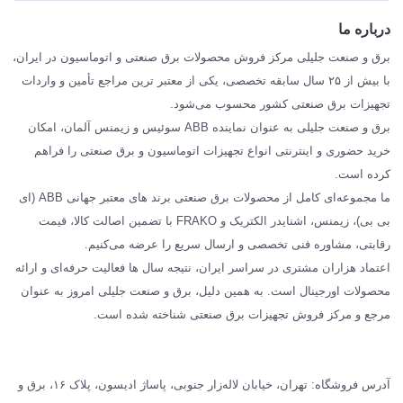
ABB
درباره ما
SIEMENS
برق و صنعت جلیلی مرکز فروش محصولات برق صنعتی و اتوماسیون در ایران،
SCHNEIDER
با بیش از ۲۵ سال سابقه تخصصی، یکی از معتبر ترین مراجع تأمین و واردات
تجهیزات برق صنعتی کشور محسوب می‌شود.
فراکو FRAKO
برق و صنعت جلیلی به عنوان نماینده ABB سوئیس و زیمنس آلمان، امکان
درباره ما
خرید حضوری و اینترنتی انواع تجهیزات اتوماسیون و برق صنعتی را فراهم
مقالات تخصصی برق صنعتی
کرده است.
ما مجموعه‌ای کامل از محصولات برق صنعتی برند های معتبر جهانی ABB (ای
بی بی)، زیمنس، اشنایدر الکتریک و FRAKO با تضمین اصالت کالا، قیمت
رقابتی، مشاوره فنی تخصصی و ارسال سریع را عرضه می‌کنیم.
اعتماد هزاران مشتری در سراسر ایران، نتیجه سال ها فعالیت حرفه‌ای و ارائه
محصولات اورجینال است. به همین دلیل، برق و صنعت جلیلی امروز به عنوان
مرجع و مرکز فروش تجهیزات برق صنعتی شناخته شده است.
آدرس فروشگاه: تهران، خیابان لاله‌زار جنوبی، پاساژ ادیسون، پلاک ۱۶، برق و